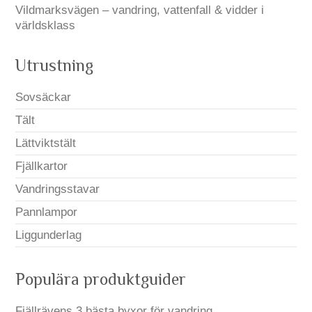
Vildmarksvägen – vandring, vattenfall & vidder i
världsklass
Utrustning
Sovsäckar
Tält
Lättviktstält
Fjällkartor
Vandringsstavar
Pannlampor
Liggunderlag
Populära produktguider
Fjällrävens 3 bästa byxor för vandring