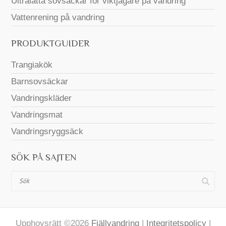
Ultralätta sovsäckar för viktjägare på vandring
Vattenrening på vandring
PRODUKTGUIDER
Trangiakök
Barnsovsäckar
Vandringskläder
Vandringsmat
Vandringsryggsäck
SÖK PÅ SAJTEN
Sök
Upphovsrätt ©2026
Fjällvandring
|
Integritetspolicy
|