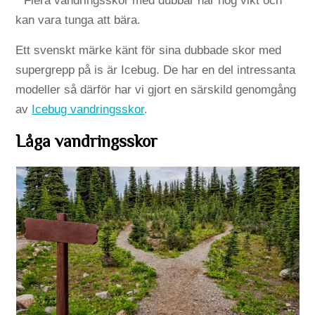
* Flera vandringsskor med dubbar har hög vikt och
kan vara tunga att bära.
Ett svenskt märke känt för sina dubbade skor med
supergrepp på is är Icebug. De har en del intressanta
modeller så därför har vi gjort en särskild genomgång
av
Icebug vandringsskor
.
Låga vandringsskor