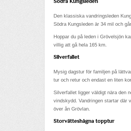
Södra Kungsleden
Den klassiska vandringsleden Kungs
Södra Kungsleden är 34 mil och går m
Hoppar du på leden i Grövelsjön kan 
villig att gå hela 165 km.
Silverfallet
Mysig dagstur för familjen på lättv
tur och retur och endast en liten kort
Silverfallet ligger väldigt nära de
vindskydd. Vandringen startar där 
över ån Grövlan.
Storvätteshågna topptur