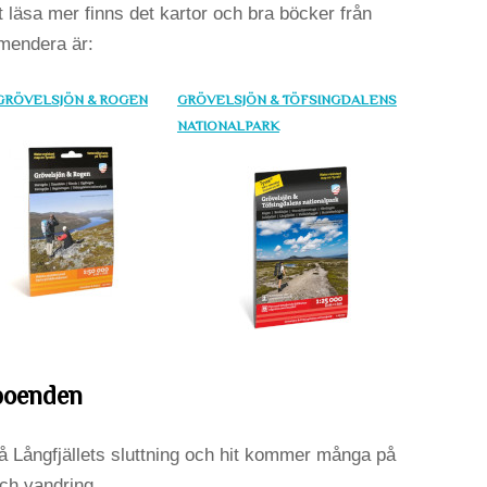
t läsa mer finns det kartor och bra böcker från
mendera är:
 GRÖVELSJÖN & ROGEN
GRÖVELSJÖN & TÖFSINGDALENS
NATIONALPARK
 boenden
å Långfjällets sluttning och hit kommer många på
ch vandring.