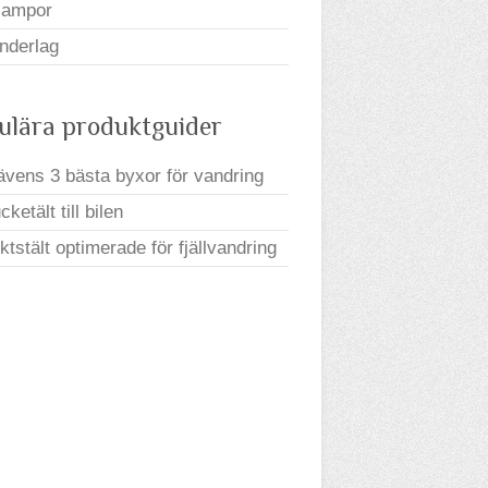
lampor
nderlag
ulära produktguider
rävens 3 bästa byxor för vandring
ketält till bilen
iktstält optimerade för fjällvandring