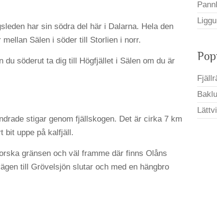
Pann
Liggu
leden har sin södra del här i Dalarna. Hela den
ellan Sälen i söder till Storlien i norr.
Pop
du söderut ta dig till Högfjället i Sälen om du är
Fjäll
Bakluc
Lättv
andrade stigar genom fjällskogen. Det är cirka 7 km
 bit uppe på kalfjäll.
n norska gränsen och väl framme där finns Olåns
vägen till Grövelsjön slutar och med en hängbro