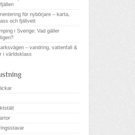
fjällen
orientering för nybörjare – karta,
ss och fjällvett
mping i Sverige: Vad gäller
ligen?
arksvägen – vandring, vattenfall &
r i världsklass
ustning
äckar
ktstält
kartor
ingsstavar