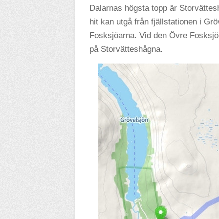
Dalarnas högsta topp är Storvättes
hit kan utgå från fjällstationen i G
Fosksjöarna. Vid den Övre Fosksjön
på Storvätteshågna.