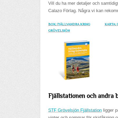
Vill du ha mer detaljer och samtidig
Calazo Förlag. Några vi kan rekom
BOK: FJÄLLVANDRA KRING
KARTA:
GRÖVELSJÖN
Fjällstationen och andra
STF Grövelsjön Fjällstation
ligger p
vinter och sommar för skidåkning o