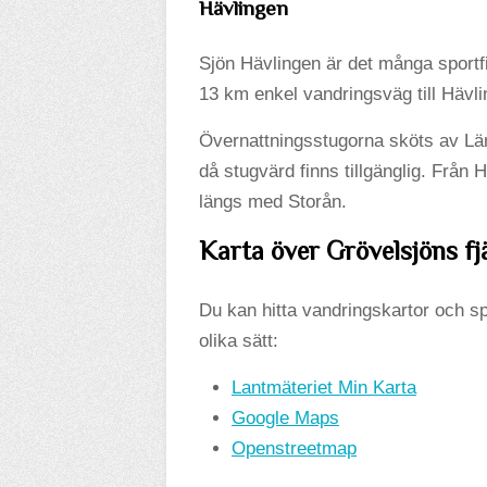
Hävlingen
Sjön Hävlingen är det många sportfis
13 km enkel vandringsväg till Hävl
Övernattningsstugorna sköts av Län
då stugvärd finns tillgänglig. Från H
längs med Storån.
Karta över Grövelsjöns fj
Du kan hitta vandringskartor och sp
olika sätt:
Lantmäteriet Min Karta
Google Maps
Openstreetmap