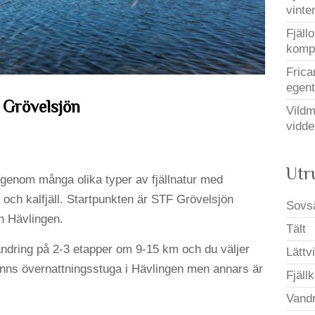
vinter
Fjäll
kompa
Frica
egent
 Grövelsjön
Vildm
vidde
Utr
genom många olika typer av fjällnatur med
r och kalfjäll. Startpunkten är STF Grövelsjön
Sovs
ch Hävlingen.
Tält
ndring på 2-3 etapper om 9-15 km och du väljer
Lättvi
 finns övernattningsstuga i Hävlingen men annars är
Fjäll
Vandr