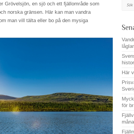
Sök
ger Grövelsjön, en sjö och ett fjällområde som
och norska gränsen. Här kan man vandra
om man vill tälta eller bo på den mysiga
Sen
Vandr
lågla
Svens
histo
Här v
Prisv
Sveri
Mycke
för b
Fjäll
måna
Fjäll