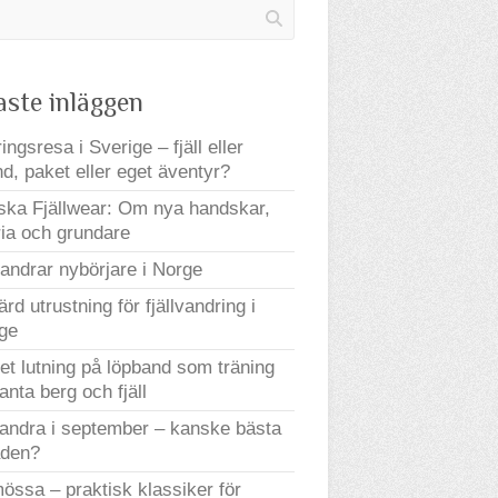
aste inläggen
ingsresa i Sverige – fjäll eller
nd, paket eller eget äventyr?
ka Fjällwear: Om nya handskar,
ria och grundare
andrar nybörjare i Norge
ärd utrustning för fjällvandring i
ge
t lutning på löpband som träning
ranta berg och fjäll
vandra i september – kanske bästa
den?
mössa – praktisk klassiker för