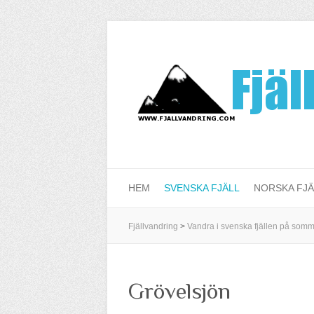
HEM
SVENSKA FJÄLL
NORSKA FJÄ
Fjällvandring
>
Vandra i svenska fjällen på som
Grövelsjön