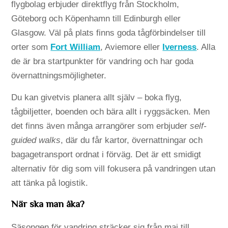
flygbolag erbjuder direktflyg från Stockholm,
Göteborg och Köpenhamn till Edinburgh eller
Glasgow. Väl på plats finns goda tågförbindelser till
orter som
Fort William
, Aviemore eller
Iverness
. Alla
de är bra startpunkter för vandring och har goda
övernattningsmöjligheter.
Du kan givetvis planera allt själv – boka flyg,
tågbiljetter, boenden och bära allt i ryggsäcken. Men
det finns även många arrangörer som erbjuder
self-
guided walks
, där du får kartor, övernattningar och
bagagetransport ordnat i förväg. Det är ett smidigt
alternativ för dig som vill fokusera på vandringen utan
att tänka på logistik.
När ska man åka?
Säsongen för vandring sträcker sig från maj till