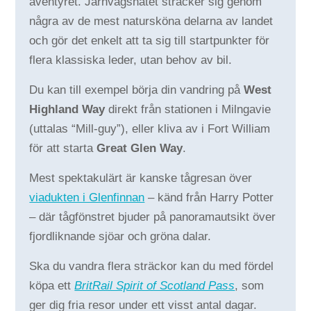
äventyret. Järnvägsnätet sträcker sig genom
några av de mest natursköna delarna av landet
och gör det enkelt att ta sig till startpunkter för
flera klassiska leder, utan behov av bil.
Du kan till exempel börja din vandring på
West
Highland Way
direkt från stationen i Milngavie
(uttalas “Mill-guy”), eller kliva av i Fort William
för att starta
Great Glen Way
.
Mest spektakulärt är kanske tågresan över
viadukten i Glenfinnan
– känd från Harry Potter
– där tågfönstret bjuder på panoramautsikt över
fjordliknande sjöar och gröna dalar.
Ska du vandra flera sträckor kan du med fördel
köpa ett
BritRail Spirit of Scotland Pass
, som
ger dig fria resor under ett visst antal dagar.