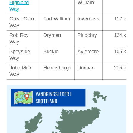
Highland
William
Way
Great Glen
Fort William
Inverness
117 km
Way
Rob Roy
Drymen
Pitlochry
124 km
Way
Speyside
Buckie
Aviemore
105 km
Way
John Muir
Helensburgh
Dunbar
215 km
Way