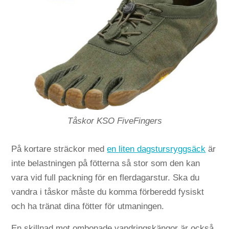
Tåskor KSO FiveFingers
På kortare sträckor med
en liten dagstursryggsäck
är
inte belastningen på fötterna så stor som den kan
vara vid full packning för en flerdagarstur. Ska du
vandra i tåskor måste du komma förberedd fysiskt
och ha tränat dina fötter för utmaningen.
En skillnad mot ombonade vandringskängor är också