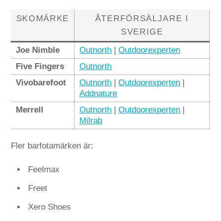
SKOMÄRKE
ÅTERFÖRSÄLJARE I
SVERIGE
Joe Nimble
Outnorth
|
Outdoorexperten
Five Fingers
Outnorth
Vivobarefoot
Outnorth
|
Outdoorexperten
|
Addnature
Merrell
Outnorth
|
Outdoorexperten
|
Milrab
Fler barfotamärken är:
Feelmax
Freet
Xero Shoes