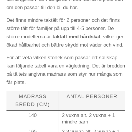
om den passar till den bil du har.
Det finns mindre taktält för 2 personer och det finns
större tält för familjer på upp till 4-5 personer. De
större modellerna är
taktält med hårdskal
, vilket ger
ökad hållbarhet och bättre skydd mot väder och vind.
För att veta vilken storlek som passar ert sällskap
kan följande tabell vara en vägledning. Det är bredden
på tältets angivna madrass som styr hur många som
får plats.
MADRASS
ANTAL PERSONER
BREDD (CM)
140
2 vuxna alt. 2 vuxna + 1
mindre barn
165
2-3 vuxna alt. 2 vuxna + 1