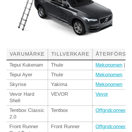
VARUMÄRKE
TILLVERKARE
ÅTERFÖRSÄ
Tepui Kukenam
Thule
Mekonomen
|
Ou
Tepui Ayer
Thule
Mekonomen
Skyrise
Yakima
Mekonomen
Vevor Hard
VEVOR
Vevor
Shell
Tentbox Classic
Tentbox
Offgridconnecti
2.0
Front Runner
Front Runner
Offgridconnecti