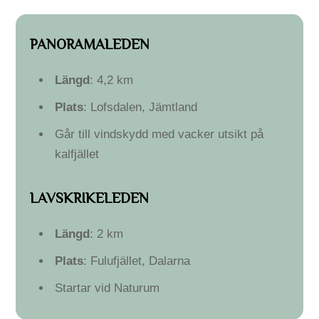
PANORAMALEDEN
Längd
: 4,2 km
Plats
: Lofsdalen, Jämtland
Går till vindskydd med vacker utsikt på
kalfjället
LAVSKRIKELEDEN
Längd
: 2 km
Plats
: Fulufjället, Dalarna
Startar vid Naturum