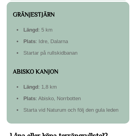
GRÄNJESTJÄRN
Längd
: 5 km
Plats
: Idre, Dalarna
Startar på rullskidbanan
ABISKO KANJON
Längd
: 1,8 km
Plats
: Abisko, Norrbotten
Starta vid Naturum och följ den gula leden
Låna eller köpa terrängrullstol?