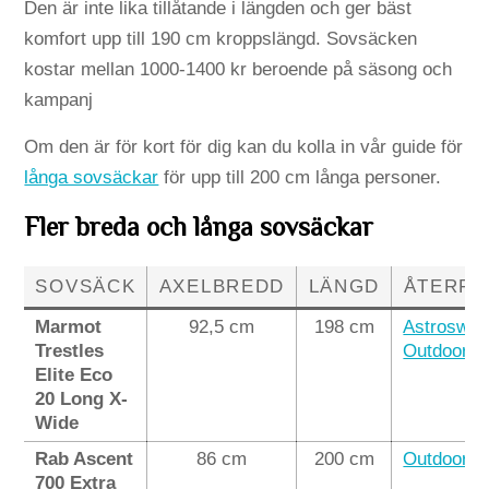
Den är inte lika tillåtande i längden och ger bäst
komfort upp till 190 cm kroppslängd. Sovsäcken
kostar mellan 1000-1400 kr beroende på säsong och
kampanj
Om den är för kort för dig kan du kolla in vår guide för
långa sovsäckar
för upp till 200 cm långa personer.
Fler breda och långa sovsäckar
SOVSÄCK
AXELBREDD
LÄNGD
ÅTERFÖ
Marmot
92,5 cm
198 cm
Astroswe
Trestles
Outdoorex
Elite Eco
20 Long X-
Wide
Rab Ascent
86 cm
200 cm
Outdoorex
700 Extra