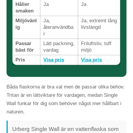
Håller
Ja
Ja
smaken
Miljövänl
Ja,
Ja, extremt lång
ig
återanvändba
livslängd
r
Passar
Lätt packning,
Friluftsliv, tuff
bäst för
vardag
miljö
Pris
Visa pris
Visa pris
Båda flaskorna är bra val men de passar olika behov.
Tritan är en lättviktare för vardagen, medan Single
Wall funkar för dig som behöver något mer hållbart i
naturen.
Urberg Single Wall är en vattenflaska som