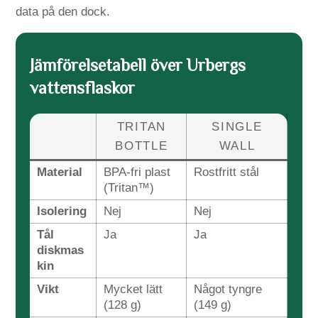
data på den dock.
Jämförelsetabell över Urbergs
vattensflaskor
TRITAN
SINGLE
BOTTLE
WALL
Material
BPA-fri plast
Rostfritt stål
(Tritan™)
Isolering
Nej
Nej
Tål
Ja
Ja
diskmas
kin
Vikt
Mycket lätt
Något tyngre
(128 g)
(149 g)