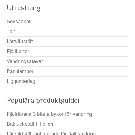
Utrustning
Sovsäckar
Tält
Lättviktstält
Fjällkartor
Vandringsstavar
Pannlampor
Liggunderlag
Populära produktguider
Fjällrävens 3 bästa byxor för vandring
Baklucketält till bilen
Lättviktstält optimerade för fjällvandring