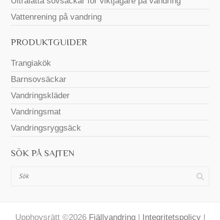
Ultralätta sovsäckar för viktjägare på vandring
Vattenrening på vandring
PRODUKTGUIDER
Trangiakök
Barnsovsäckar
Vandringskläder
Vandringsmat
Vandringsryggsäck
SÖK PÅ SAJTEN
Sök
Upphovsrätt ©2026
Fjällvandring
|
Integritetspolicy
|