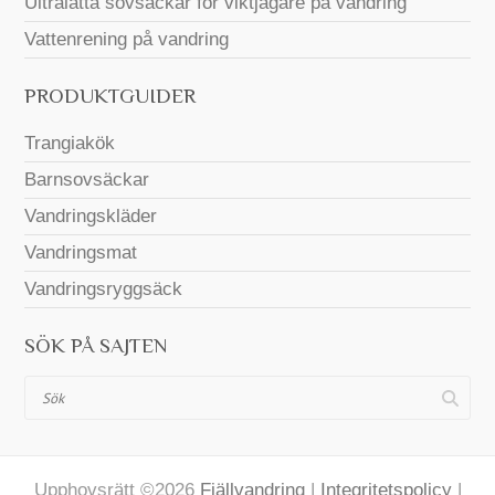
Ultralätta sovsäckar för viktjägare på vandring
Vattenrening på vandring
PRODUKTGUIDER
Trangiakök
Barnsovsäckar
Vandringskläder
Vandringsmat
Vandringsryggsäck
SÖK PÅ SAJTEN
Sök
Upphovsrätt ©2026
Fjällvandring
|
Integritetspolicy
|