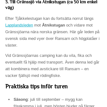
3. Till Gränssjö via Åtnikstugan (ca 50 km enkel
väg)
Efter Tjåkkelestugan kan du fortsätta norrut längs
Lapplandsleden
mot
Åtnikstugan
och vidare mot
Gränssjöarna nära norska gränsen. Här går leden på
svensk sida med vyer över Ransarn och högplatåer i
väster.
Vid Gränssjöarnas camping kan du vila, fika och
eventuellt få hjälp med transport. Även denna led går
att kombinera med avstickare till Ransarn – en
vacker fjällsjö med rödingfiske.
Praktiska tips inför turen
Säsong
: juli till september – mygg kan
förekomma i juli, men hösten bjuder på färger