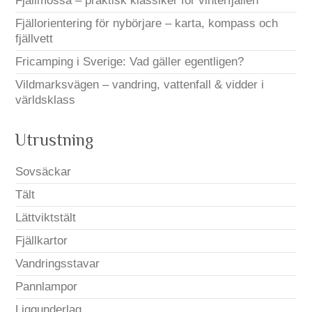
Fjällmössa – praktisk klassiker för vinterfjällen
Fjällorientering för nybörjare – karta, kompass och
fjällvett
Fricamping i Sverige: Vad gäller egentligen?
Vildmarksvägen – vandring, vattenfall & vidder i
världsklass
Utrustning
Sovsäckar
Tält
Lättviktstält
Fjällkartor
Vandringsstavar
Pannlampor
Liggunderlag