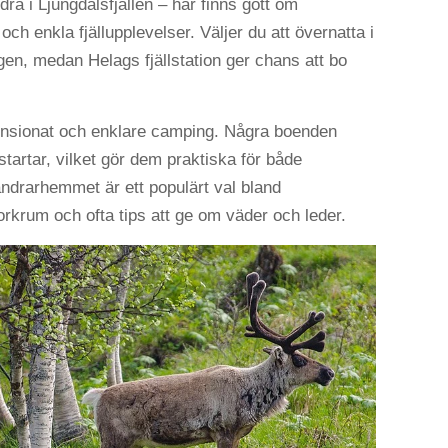
dra i Ljungdalsfjällen – här finns gott om
h enkla fjällupplevelser. Väljer du att övernatta i
gen, medan Helags fjällstation ger chans att bo
pensionat och enklare camping. Några boenden
 startar, vilket gör dem praktiska för både
andrarhemmet är ett populärt val bland
torkrum och ofta tips att ge om väder och leder.