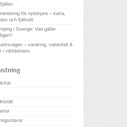
fjällen
orientering för nybörjare – karta,
ss och fjällvett
mping i Sverige: Vad gäller
ligen?
arksvägen – vandring, vattenfall &
r i världsklass
ustning
äckar
ktstält
kartor
ingsstavar