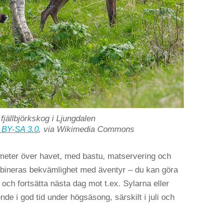
 fjällbjörkskog i Ljungdalen
 BY-SA 3.0
, via Wikimedia Commons
0 meter över havet, med bastu, matservering och
kombineras bekvämlighet med äventyr – du kan göra
 och fortsätta nästa dag mot t.ex. Sylarna eller
nde i god tid under högsäsong, särskilt i juli och