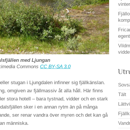
vinter
Fjäll
kompa
Frica
egent
Vildm
vidde
lsfjällen med Ljungan
ikimedia Commons
CC BY-SA 3.0
Utr
eller stugan i Ljungdalen infinner sig fjällkänslan.
Sovs
g, omgiven av fjällmassiv åt alla håll. Här finns
Tält
ller stora hotell – bara tystnad, vidder och en stark
Lättvi
gdalsfjällen sker i en annan rytm än på många
Fjäll
lande, ser renar vandra över myren och det kan gå
nan människa.
Vandr