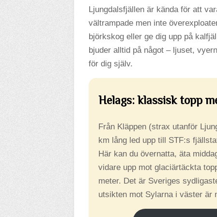
Ljungdalsfjällen är kända för att vara
vältrampade men inte överexploatera
björkskog eller ge dig upp på kalfjä
bjuder alltid på något – ljuset, vyerna
för dig själv.
Helags: klassisk topp me
Från Kläppen (strax utanför Ljun
km lång led upp till STF:s fjällst
Här kan du övernatta, äta midda
vidare upp mot glaciärtäckta to
meter. Det är Sveriges sydligast
utsikten mot Sylarna i väster är 