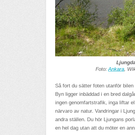
Ljungda
Foto:
Ankara
, W
Så fort du sätter foten utanför bilen 
Byn ligger inbäddad i en bred dalgån
ingen genomfartstrafik, inga liftar e
närvaro av natur. Vandringar i Ljun
andra ställen. Du hör Ljungans por
en hel dag utan att du möter en an