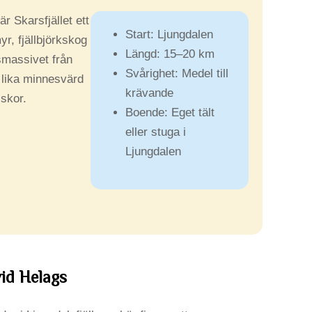
r Skarsfjället ett
Start: Ljungdalen
yr, fjällbjörkskog
Längd: 15–20 km
gsmassivet från
Svårighet: Medel till
t lika minnesvärd
krävande
iskor.
Boende: Eget tält
eller stuga i
Ljungdalen
vid Helags