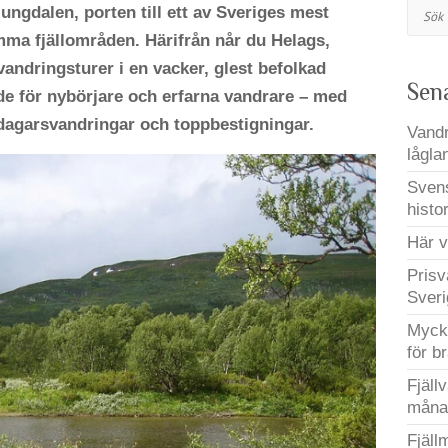
Sök
jungdalen, porten till ett av Sveriges mest
mma fjällområden. Härifrån når du Helags,
andringsturer i en vacker, glest befolkad
Sen
åde för nybörjare och erfarna vandrare – med
erdagarsvandringar och toppbestigningar.
Vandr
lågla
Svens
histo
Här v
Prisv
Sveri
Mycke
för b
Fjäll
måna
Fjäll