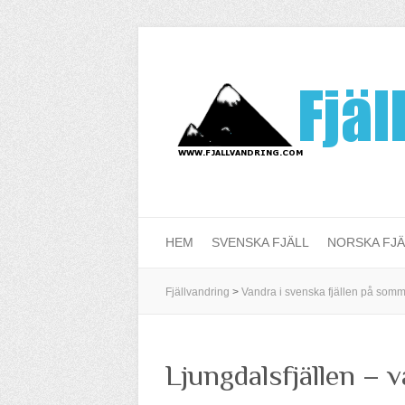
HEM
SVENSKA FJÄLL
NORSKA FJÄ
Fjällvandring
>
Vandra i svenska fjällen på som
Ljungdalsfjällen – 