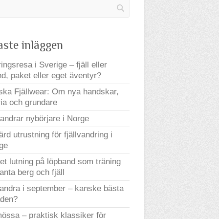
aste inläggen
ingsresa i Sverige – fjäll eller
nd, paket eller eget äventyr?
ka Fjällwear: Om nya handskar,
ria och grundare
andrar nybörjare i Norge
ärd utrustning för fjällvandring i
ge
t lutning på löpband som träning
ranta berg och fjäll
vandra i september – kanske bästa
den?
mössa – praktisk klassiker för