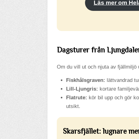
Läs mer om Hel
Dagsturer från Ljungdale
Om du vill ut och njuta av fjällmiljö
Fiskhålsgraven:
lättvandrad tur
Lill-Ljungris:
kortare familjevän
Flatrute:
kör bil upp och gör ko
utsikt.
Skarsfjället: lugnare me