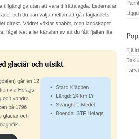
Pann
 tillgängliga utan att vara tillrättalagda. Lederna är
Liggu
de, och du kan välja mellan att gå i låglandets
llet direkt. Vädret växlar snabbt, men landskapet
, fågellivet eller känslan av att du fått fjällen lite
Pop
Fjäll
Bakluc
d glaciär och utsikt
Lättv
gdalen) går en 12
Start: Kläppen
ation vid Helags.
Längd: 24 km t/r
g och vandra
Svårighet: Medel
ppen på 1796
Boende: STF Helags
e glaciär och
magnifik.