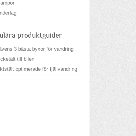
lampor
nderlag
ulära produktguider
rävens 3 bästa byxor för vandring
ketält till bilen
iktstält optimerade för fjällvandring