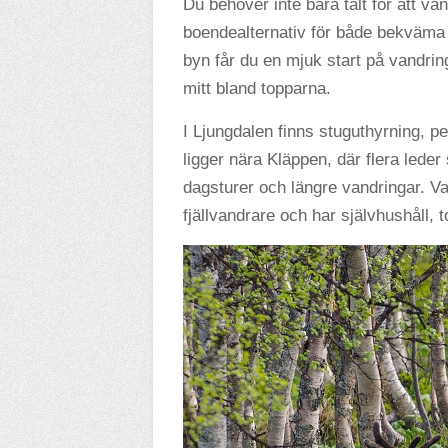
Du behöver inte bära tält för att van
boendealternativ för både bekväma oc
byn får du en mjuk start på vandrin
mitt bland topparna.
I Ljungdalen finns stuguthyrning, 
ligger nära Kläppen, där flera leder
dagsturer och längre vandringar. V
fjällvandrare och har självhushåll, 