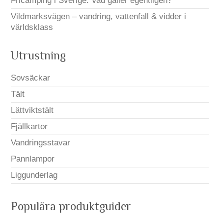
Fricamping i Sverige: Vad gäller egentligen?
Vildmarksvägen – vandring, vattenfall & vidder i
världsklass
Utrustning
Sovsäckar
Tält
Lättviktstält
Fjällkartor
Vandringsstavar
Pannlampor
Liggunderlag
Populära produktguider