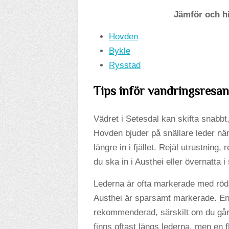
Jämför och h
Hovden
Bykle
Rysstad
Tips inför vandringsresan 
Vädret i Setesdal kan skifta snabbt
Hovden bjuder på snällare leder när
längre in i fjället. Rejäl utrustning
du ska in i Austhei eller övernatta i
Lederna är ofta markerade med röda
Austhei är sparsamt markerade. En k
rekommenderad, särskilt om du går m
finns oftast längs lederna, men en fl