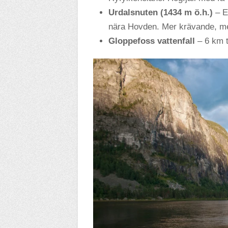
Urdalsnuten (1434 m ö.h.)
– E
nära Hovden. Mer krävande, me
Gloppefoss vattenfall
– 6 km t