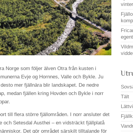
vinter
Fjäll
kompa
Frica
egent
Vildm
vidde
dra Norge som följer älven Otra från kusten i
Utr
munerna Evje og Hornnes, Valle och Bykle. Ju
esto mer fjällnära blir landskapet. De nedre
Sovs
, medan fjällen kring Hovden och Bykle i norr
Tält
ppar.
Lättvi
 till flera större fjällområden. I norr ansluter det
Fjäll
 och Setesdal Austhei – en vidsträckt fjällplatå
Vandr
nniskor. Det gör området särskilt tilltalande för