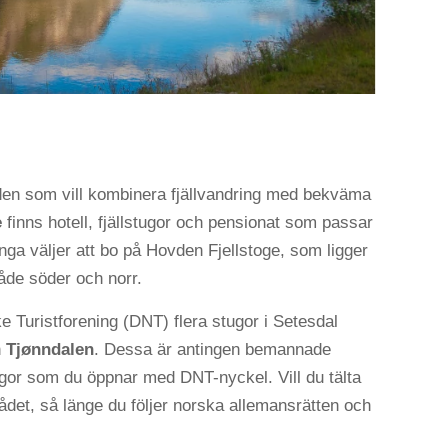
ör den som vill kombinera fjällvandring med bekväma
e
finns hotell, fjällstugor och pensionat som passar
ga väljer att bo på Hovden Fjellstoge, som ligger
 både söder och norr.
e Turistforening (DNT) flera stugor i Setesdal
h
Tjønndalen
. Dessa är antingen bemannade
ugor som du öppnar med DNT-nyckel. Vill du tälta
mrådet, så länge du följer norska allemansrätten och