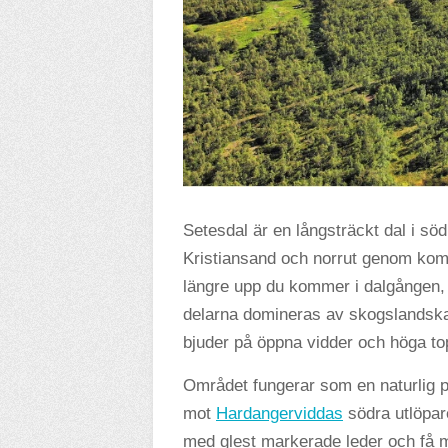
Setesdal är en långsträckt dal i sö
Kristiansand och norrut genom kom
längre upp du kommer i dalgången, d
delarna domineras av skogslandskap
bjuder på öppna vidder och höga to
Området fungerar som en naturlig port
mot
Hardangerviddas
södra utlöpare
med glest markerade leder och få mä