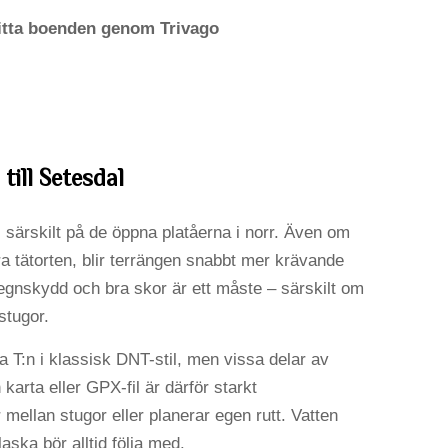
itta boenden genom Trivago
till Setesdal
, särskilt på de öppna platåerna i norr. Även om
a tätorten, blir terrängen snabbt mer krävande
, regnskydd och bra skor är ett måste – särskilt om
 stugor.
 T:n i klassisk DNT-stil, men vissa delar av
arta eller GPX-fil är därför starkt
ellan stugor eller planerar egen rutt. Vatten
aska bör alltid följa med.