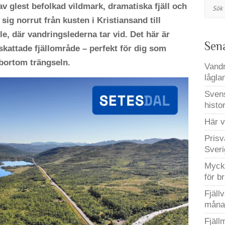
Sök
v glest befolkad vildmark, dramatiska fjäll och
 sig norrut från kusten i Kristiansand till
le, där vandringslederna tar vid. Det här är
Sen
attade fjällområde – perfekt för dig som
 bortom trängseln.
Vandr
lågla
Svens
histo
Här v
Prisv
Sveri
Mycke
för b
Fjäll
måna
Fjäll