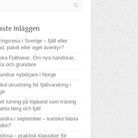
aste inläggen
ingsresa i Sverige – fjäll eller
nd, paket eller eget äventyr?
ka Fjällwear: Om nya handskar,
ria och grundare
andrar nybörjare i Norge
ärd utrustning för fjällvandring i
ge
t lutning på löpband som träning
ranta berg och fjäll
vandra i september – kanske bästa
den?
mössa – praktisk klassiker för