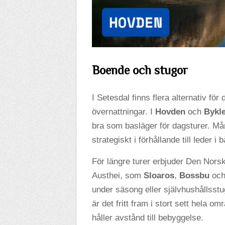
Boende och stugor
I Setesdal finns flera alternativ f
övernattningar. I
Hovden
och
Bykl
bra som basläger för dagsturer. Mån
strategiskt i förhållande till leder i
För längre turer erbjuder Den Norsk
Austhei, som
Sloaros
,
Bossbu
oc
under säsong eller självhushållsst
är det fritt fram i stort sett hela o
håller avstånd till bebyggelse.