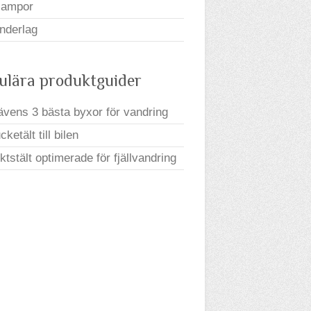
lampor
nderlag
ulära produktguider
rävens 3 bästa byxor för vandring
ketält till bilen
iktstält optimerade för fjällvandring