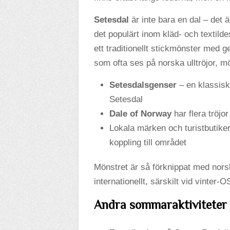
Setesdal
är inte bara en dal – det är
det populärt inom kläd- och textilde
ett traditionellt stickmönster med ge
som ofta ses på norska ulltröjor, m
Setesdalsgenser
– en klassisk 
Setesdal
Dale of Norway
har flera tröjo
Lokala märken och turistbutiker
koppling till området
Mönstret är så förknippat med norsk
internationellt, särskilt vid vinter-OS
Andra sommaraktiviteter 