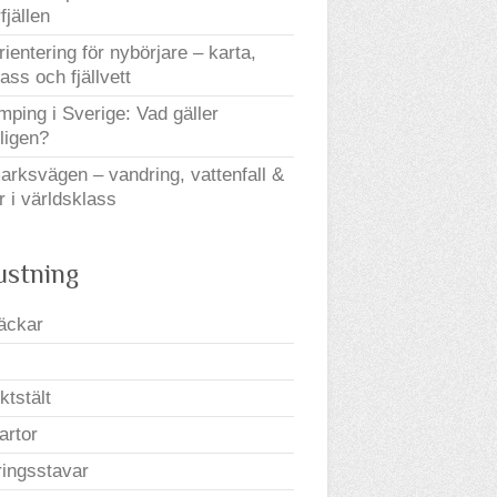
fjällen
orientering för nybörjare – karta,
ss och fjällvett
mping i Sverige: Vad gäller
ligen?
arksvägen – vandring, vattenfall &
r i världsklass
ustning
äckar
ktstält
kartor
ingsstavar