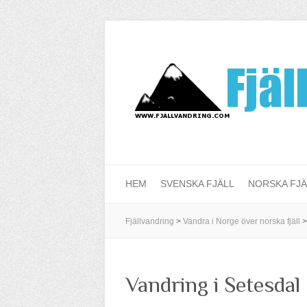
HEM
SVENSKA FJÄLL
NORSKA FJÄ
Fjällvandring
>
Vandra i Norge över norska fjäll
Vandring i Setesdal