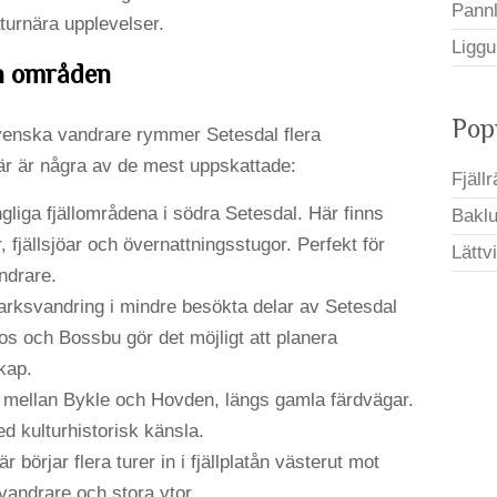
Pann
urnära upplevelser.
Liggu
h områden
Pop
d svenska vandrare rymmer Setesdal flera
r är några av de mest uppskattade:
Fjäll
ngliga fjällområdena i södra Setesdal. Här finns
Bakluc
, fjällsjöar och övernattningsstugor. Perfekt för
Lättv
ndrare.
rksvandring i mindre besökta delar av Setesdal
s och Bossbu gör det möjligt att planera
skap.
g mellan Bykle och Hovden, längs gamla färdvägar.
d kulturhistorisk känsla.
r börjar flera turer in i fjällplatån västerut mot
vandrare och stora ytor.