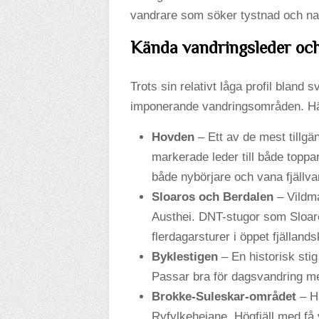
vandrare som söker tystnad och nat
Kända vandringsleder oc
Trots sin relativt låga profil blan
imponerande vandringsområden. Hä
Hovden
– Ett av de mest tillgä
markerade leder till både toppar
både nybörjare och vana fjällva
Sloaros och Berdalen
– Vildma
Austhei. DNT-stugor som Sloaro
flerdagarsturer i öppet fjälland
Byklestigen
– En historisk sti
Passar bra för dagsvandring me
Brokke-Suleskar-området
– Hä
Ryfylkeheiane. Högfjäll med få 