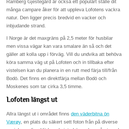
Ramberg Gjestegård är också ett populärt ställe dit
många campare åker för att uppleva Lofotens vackra
natur. Den ligger precis bredvid en vacker och
inbjudande strand.
I Norge är det maxgräns på 2,5 meter för husbilar
men vissa vägar kan vara smalare än så och det
gäller att kolla upp i förväg. Vill du undvika att behöva
köra samma väg ut på Lofoten och in tillbaka efter
vistelsen kan du planera in en rutt med färja till/från
Bodö. Det finns en direktfärja mellan Bodö och
Moskenes som tar cirka 3,5 timme.
Lofoten längst ut
Allra längst ut i området finns
den väderbitna ön
Værøy
, en plats du säkert sett foton från på diverse