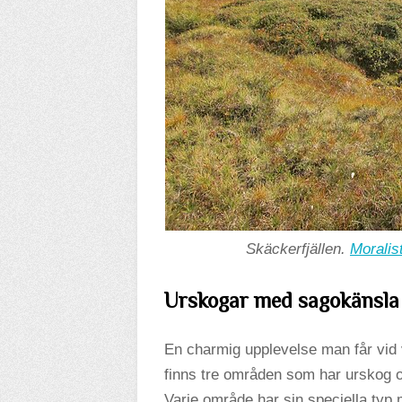
Skäckerfjällen.
Moralis
Urskogar med sagokänsla
En charmig upplevelse man får vid 
finns tre områden som har urskog o
Varje område har sin speciella typ 