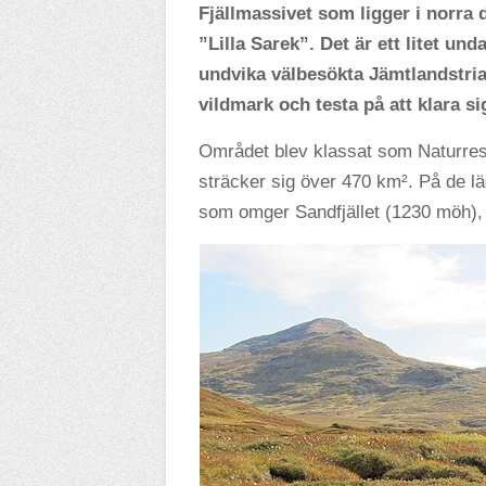
Fjällmassivet som ligger i norra
”Lilla Sarek”. Det är ett litet u
undvika välbesökta Jämtlandstria
vildmark och testa på att klara sig
Området blev klassat som Naturre
sträcker sig över 470 km². På de 
som omger Sandfjället (1230 möh), 