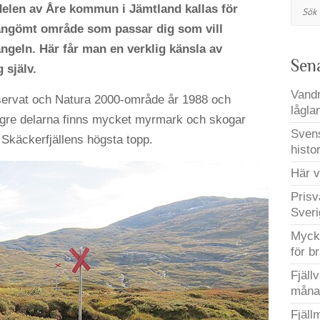
Sök
 delen av Åre kommun i Jämtland kallas för
ndangömt område som passar dig som vill
ngeln. Här får man en verklig känsla av
Sen
 själv.
Vandr
servat och Natura 2000-område år 1988 och
lågla
lägre delarna finns mycket myrmark och skogar
Svens
Skäckerfjällens högsta topp.
histo
Här v
Prisv
Sveri
Mycke
för b
Fjäll
måna
Fjäll