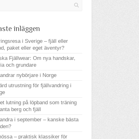
aste inläggen
ingsresa i Sverige – fjäll eller
nd, paket eller eget äventyr?
ka Fjällwear: Om nya handskar,
ria och grundare
andrar nybörjare i Norge
ärd utrustning för fjällvandring i
ge
t lutning på löpband som träning
ranta berg och fjäll
vandra i september – kanske bästa
den?
mössa – praktisk klassiker för