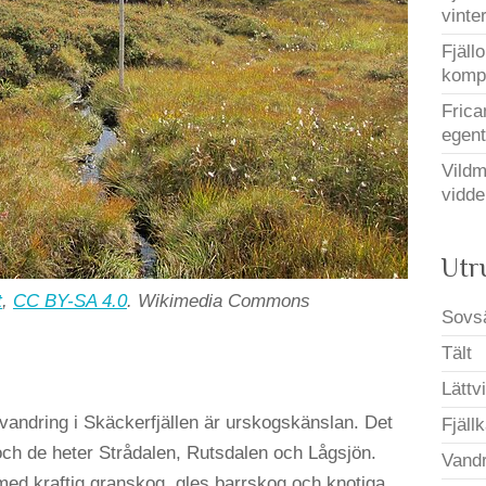
vinter
Fjäll
kompa
Frica
egent
Vildm
vidde
Utr
t
,
CC BY-SA 4.0
. Wikimedia Commons
Sovs
Tält
Lättvi
vandring i Skäckerfjällen är urskogskänslan. Det
Fjäll
ch de heter Strådalen, Rutsdalen och Lågsjön.
Vandr
med kraftig granskog, gles barrskog och knotiga,