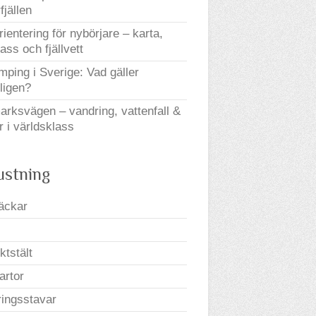
fjällen
orientering för nybörjare – karta,
ss och fjällvett
mping i Sverige: Vad gäller
ligen?
arksvägen – vandring, vattenfall &
r i världsklass
ustning
äckar
ktstält
kartor
ingsstavar