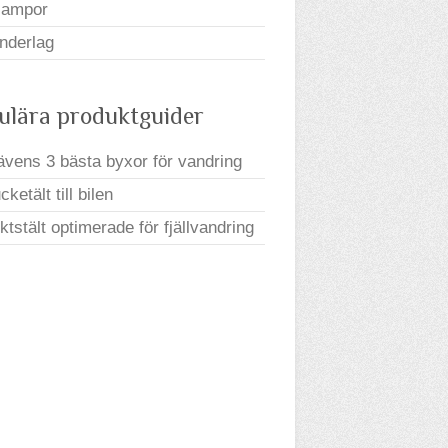
lampor
nderlag
ulära produktguider
rävens 3 bästa byxor för vandring
ketält till bilen
iktstält optimerade för fjällvandring