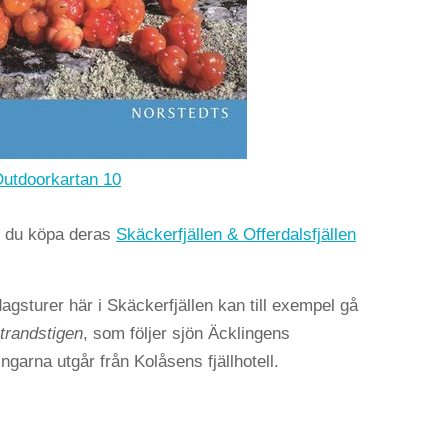
utdoorkartan 10
an du köpa deras
Skäckerfjällen & Offerdalsfjällen
dagsturer här i Skäckerfjällen kan till exempel gå
trandstigen
, som följer sjön Äcklingens
garna utgår från Kolåsens fjällhotell.