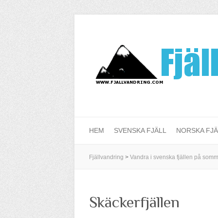
HEM
SVENSKA FJÄLL
NORSKA FJÄ
Fjällvandring
>
Vandra i svenska fjällen på som
Skäckerfjällen