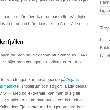
Pann
Liggu
r man inte göra åverkan på mark eller växtlighet.
ordrivna fordon och är klassat som A-område enligt
Pop
Fjäll
kerfjällen
Bakluc
fjällen tar man sig dit genom att svänga av E14 i
Lättv
är väljer man antingen att svänga norrut mot
 efter vandringen kan boka boende på
Anjans
 fjällhotell
(hotellrum och stugor). Båda dessa
av STF. Med kollektivtrafik kan man ta sig till
 av stationerna kan man avtala om hämtning
 Kallsedets Fjällcenter med stugor, vandrarhem